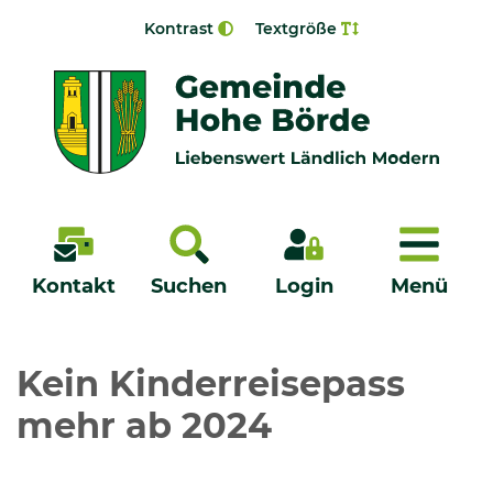
Zur Navigation springen
Zum Inhalt springen
Kontrast
Textgröße
Menü
Kontakt
Suchen
Login
Menü
Veröffentlichungen
Kein Kinderreisepass
mehr ab 2024
Bürgerservice - Onlinedienste
Neuigkeiten