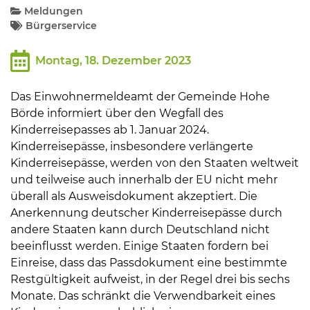
Meldungen
Bürgerservice
Kommunalpolitik
Montag, 18. Dezember 2023
Bildung und Soziales
Das Einwohnermeldeamt der Gemeinde Hohe
Börde informiert über den Wegfall des
Wirtschaft, Bauen, Verkehr
Kinderreisepasses ab 1. Januar 2024.
Kinderreisepässe, insbesondere verlängerte
Kinderreisepässe, werden von den Staaten weltweit
Tourismus, Freizeit, Dorfleben
und teilweise auch innerhalb der EU nicht mehr
überall als Ausweisdokument akzeptiert. Die
Ehrenamt und Engagement
Anerkennung deutscher Kinderreisepässe durch
andere Staaten kann durch Deutschland nicht
beeinflusst werden. Einige Staaten fordern bei
Einreise, dass das Passdokument eine bestimmte
Restgültigkeit aufweist, in der Regel drei bis sechs
Monate. Das schränkt die Verwendbarkeit eines