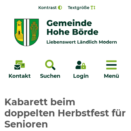
Zur Navigation springen
Zum Inhalt springen
Kontrast
Textgröße
Menü
Kontakt
Suchen
Login
Menü
Veröffentlichungen
Kabarett beim
doppelten Herbstfest für
Bürgerservice - Onlinedienste
Senioren
Neuigkeiten