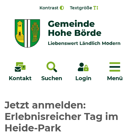
Zur Navigation springen
Zum Inhalt springen
Kontrast
Textgröße
Menü
Kontakt
Suchen
Login
Menü
Veröffentlichungen
Jetzt anmelden:
Erlebnisreicher Tag im
Bürgerservice - Onlinedienste
Heide-Park
Neuigkeiten