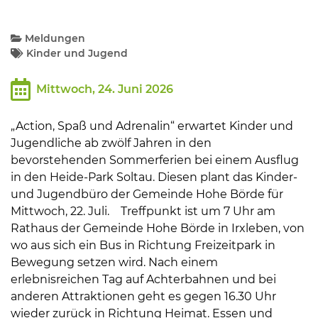
Kommunalpolitik
Meldungen
Kinder und Jugend
Bildung und Soziales
Mittwoch, 24. Juni 2026
Wirtschaft, Bauen, Verkehr
„Action, Spaß und Adrenalin“ erwartet Kinder und
Jugendliche ab zwölf Jahren in den
bevorstehenden Sommerferien bei einem Ausflug
Tourismus, Freizeit, Dorfleben
in den Heide-Park Soltau. Diesen plant das Kinder-
und Jugendbüro der Gemeinde Hohe Börde für
Ehrenamt und Engagement
Mittwoch, 22. Juli. Treffpunkt ist um 7 Uhr am
Rathaus der Gemeinde Hohe Börde in Irxleben, von
wo aus sich ein Bus in Richtung Freizeitpark in
Bewegung setzen wird. Nach einem
erlebnisreichen Tag auf Achterbahnen und bei
anderen Attraktionen geht es gegen 16.30 Uhr
wieder zurück in Richtung Heimat. Essen und