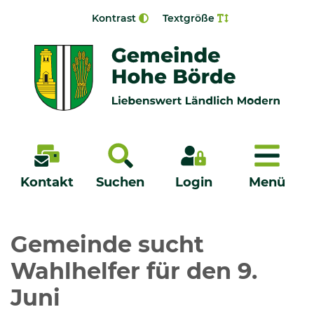
Zur Navigation springen
Zum Inhalt springen
Kontrast
Textgröße
Menü
Kontakt
Suchen
Login
Menü
Veröffentlichungen
Gemeinde sucht
Wahlhelfer für den 9.
Bürgerservice - Onlinedienste
Juni
Neuigkeiten