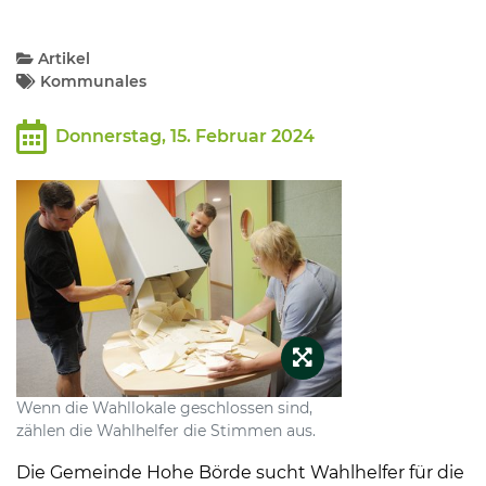
Kommunalpolitik
Artikel
Kommunales
Bildung und Soziales
Donnerstag, 15. Februar 2024
Wirtschaft, Bauen, Verkehr
Tourismus, Freizeit, Dorfleben
Ehrenamt und Engagement
Wenn die Wahllokale geschlossen sind,
zählen die Wahlhelfer die Stimmen aus.
Die Gemeinde Hohe Börde sucht Wahlhelfer für die