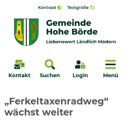
Zur Navigation springen
Zum Inhalt springen
Kontrast
Textgröße
Menü
Kontakt
Suchen
Login
Menü
Veröffentlichungen
„Ferkeltaxenradweg“
wächst weiter
Bürgerservice - Onlinedienste
Neuigkeiten