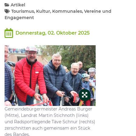
Artikel
Tourismus, Kultur, Kommunales, Vereine und
Kommunalpolitik
Engagement
Donnerstag, 02. Oktober 2025
Bildung und Soziales
Wirtschaft, Bauen, Verkehr
Tourismus, Freizeit, Dorfleben
Ehrenamt und Engagement
Gemeindebürgermeister Andreas Burger
(Mitte), Landrat Martin Stichnoth (links)
und Radsportlegende Täve Schnur (rechts)
zerschnitten auch gemeinsam ein Stück
des Bandes.