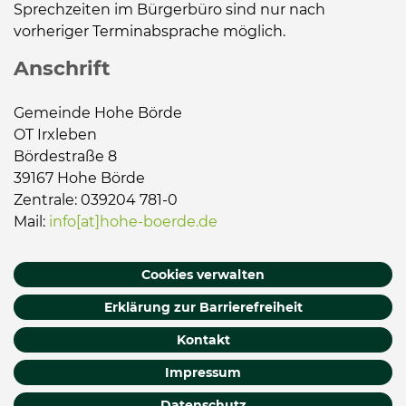
Sprechzeiten im Bürgerbüro sind nur nach
vorheriger Terminabsprache möglich.
Anschrift
Gemeinde Hohe Börde
OT Irxleben
Bördestraße 8
39167 Hohe Börde
Zentrale: 039204 781-0
Mail:
info[at]hohe-boerde.de
Cookies verwalten
Erklärung zur Barrierefreiheit
Kontakt
Impressum
Datenschutz