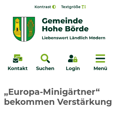
Zur Navigation springen
Zum Inhalt springen
Kontrast
Textgröße
Menü
Kontakt
Suchen
Login
Menü
Veröffentlichungen
„Europa-Minigärtner“
bekommen Verstärkung
Bürgerservice - Onlinedienste
Neuigkeiten