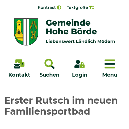
Zur Navigation springen
Zum Inhalt springen
Kontrast
Textgröße
Menü
Kontakt
Suchen
Login
Menü
Veröffentlichungen
Erster Rutsch im neuen
Familiensportbad
Bürgerservice - Onlinedienste
Neuigkeiten