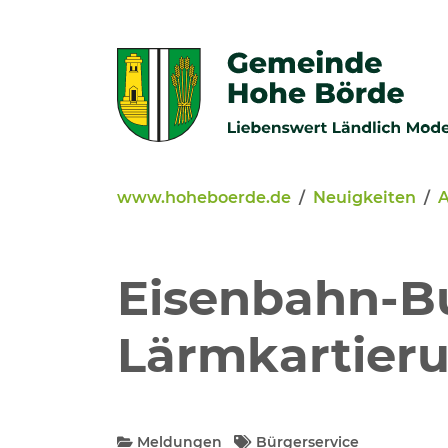
Zur Navigation springen
Zum Inhalt springen
www.hoheboerde.de
Neuigkeiten
A
Veröffentlichungen
Bürgerservice - Onlinediens
Eisenbahn-B
Neuigkeiten
Lärmkartier
Kommunalpolitik
Meldungen
Bürgerservice