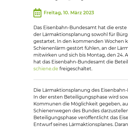
Bildung und Soziales
Freitag, 10. März 2023
Wirtschaft, Bauen, Verkehr
Das Eisenbahn-Bundesamt hat die erste 
Tourismus, Freizeit, Dorfleb
der Lärmaktionsplanung sowohl für Bür
gestartet. In den kommenden Wochen kö
Schienenlärm gestört fühlen, an der L
Ehrenamt und Engagement
mitwirken und sich bis Montag, den 24. A
hat das Eisenbahn-Bundesamt die Betei
schiene.de
freigeschaltet.
Die Lärmaktionsplanung des Eisenbahn-
In der ersten Beteiligungsphase wird so
Kommunen die Möglichkeit gegeben, ausf
Schienenwegen des Bundes darzustellen
Beteiligungsphase veröffentlicht das E
Entwurf seines Lärmaktionsplanes. Daran