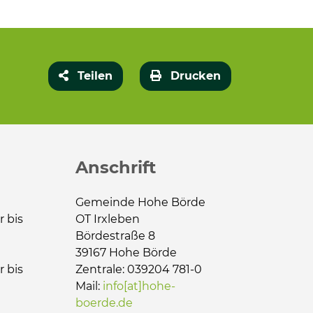
Teilen
Drucken
Anschrift
Gemeinde Hohe Börde
r bis
OT Irxleben
Bördestraße 8
39167 Hohe Börde
r bis
Zentrale: 039204 781-0
Mail:
info[at]hohe-
boerde.de