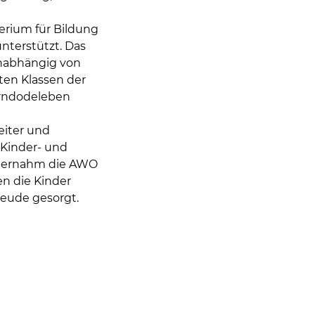
erium für Bildung
nterstützt. Das
unabhängig von
ften Klassen der
erndodeleben
eiter und
 Kinder- und
übernahm die AWO
en die Kinder
reude gesorgt.