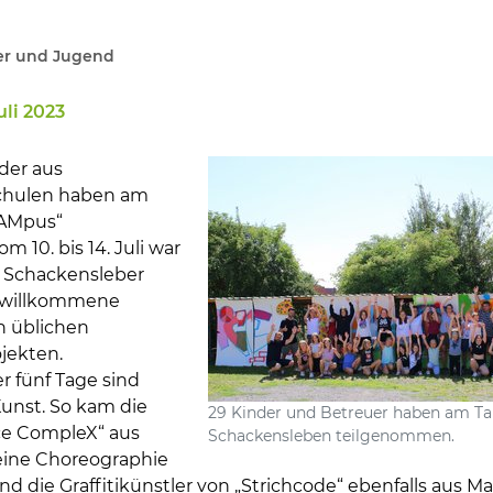
er und Jugend
uli 2023
en
der aus
chulen haben am
CAMpus“
 10. bis 14. Juli war
r Schackensleber
e willkommene
n üblichen
jekten.
 fünf Tage sind
nst. So kam die
29 Kinder und Betreuer haben am T
ce CompleX“ aus
Schackensleben teilgenommen.
ine Choreographie
nd die Graffitikünstler von „Strichcode“ ebenfalls aus 