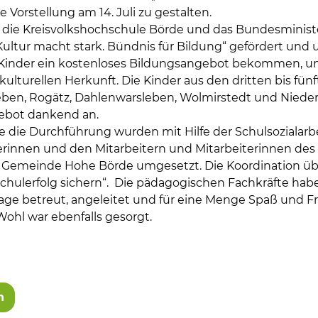
e Vorstellung am 14. Juli zu gestalten.
 die Kreisvolkshochschule Börde und das Bundesminist
ltur macht stark. Bündnis für Bildung“ gefördert und u
ie Kinder ein kostenloses Bildungsangebot bekommen, 
 kulturellen Herkunft. Die Kinder aus den dritten bis fün
eben, Rogätz, Dahlenwarsleben, Wolmirstedt und Nied
bot dankend an.
e die Durchführung wurden mit Hilfe der Schulsozialarb
terinnen und den Mitarbeitern und Mitarbeiterinnen des
 Gemeinde Hohe Börde umgesetzt. Die Koordination 
Schulerfolg sichern“. Die pädagogischen Fachkräfte hab
tage betreut, angeleitet und für eine Menge Spaß und F
 Wohl war ebenfalls gesorgt.
n