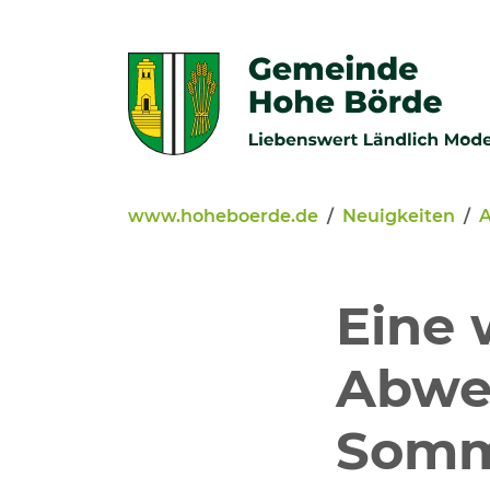
Zur Navigation springen
Zum Inhalt springen
www.hoheboerde.de
Neuigkeiten
A
Veröffentlichungen
Bürgerservice - Onlinediens
Eine
Neuigkeiten
Abwe
Kommunalpolitik
Somm