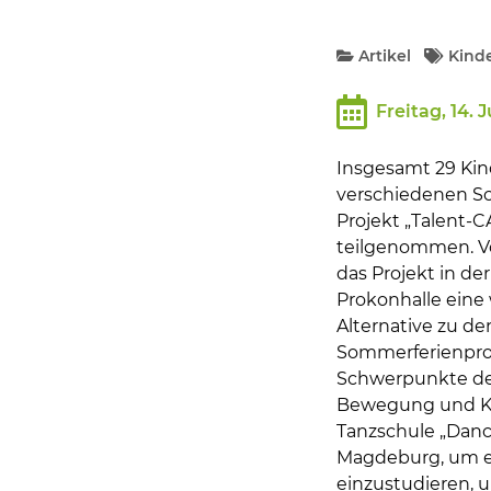
Bildung und Soziales
Artikel
Kind
Wirtschaft, Bauen, Verkehr
Freitag, 14. J
Tourismus, Freizeit, Dorfleb
Insgesamt 29 Kin
verschiedenen S
Ehrenamt und Engagement
Projekt „Talent-
teilgenommen. Vom
das Projekt in de
Prokonhalle ein
Alternative zu de
Sommerferienpro
Schwerpunkte der
Bewegung und Ku
Tanzschule „Dan
Magdeburg, um e
einzustudieren, u