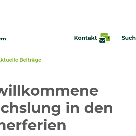
Kontakt
Such
ktuelle Beiträge
te
 willkommene
chslung in den
erferien