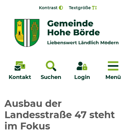
Zur Navigation springen
Zum Inhalt springen
Kontrast
Textgröße
Menü
Kontakt
Suchen
Login
Menü
Veröffentlichungen
Ausbau der
Landesstraße 47 steht
Bürgerservice - Onlinedienste
im Fokus
Neuigkeiten