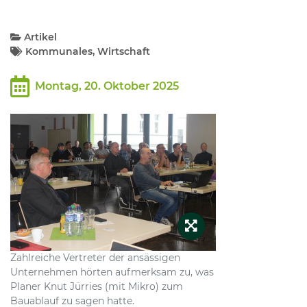
Kommunalpolitik
Artikel
Kommunales, Wirtschaft
Bildung und Soziales
Montag, 20. Oktober 2025
Wirtschaft, Bauen, Verkehr
Tourismus, Freizeit, Dorfleben
Ehrenamt und Engagement
Zahlreiche Vertreter der ansässigen
Unternehmen hörten aufmerksam zu, was
Planer Knut Jürries (mit Mikro) zum
Bauablauf zu sagen hatte.