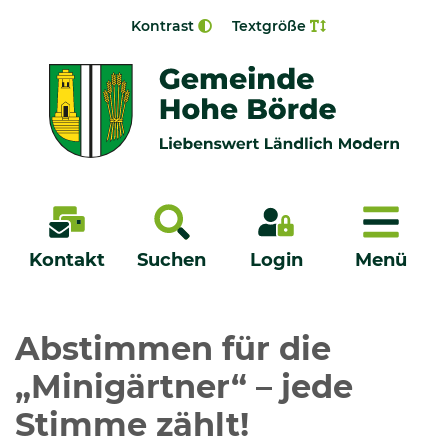
Zur Navigation springen
Zum Inhalt springen
Kontrast
Textgröße
Menü
Kontakt
Suchen
Login
Menü
Veröffentlichungen
Abstimmen für die
„Minigärtner“ – jede
Bürgerservice - Onlinedienste
Stimme zählt!
Neuigkeiten