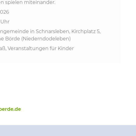
en spielen miteinander.
2026
0 Uhr
gemeinde in Schnarsleben, Kirchplatz 5,
en
ohe Börde (Niederndodeleben)
aß, Veranstaltungen für Kinder
oerde.de