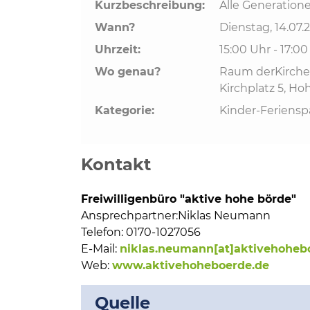
Bildung und Soziales
Kurzbeschreibung:
Alle Generation
Wann?
Dienstag, 14.07.
Wirtschaft, Bauen, Verkehr
Uhrzeit:
15:00 Uhr - 17:0
Wo genau?
Raum derKirchen
Tourismus, Freizeit, Dorfleb
Kirchplatz 5, H
Kategorie:
Kinder-Feriensp
Ehrenamt und Engagement
Kontakt
Freiwilligenbüro "aktive hohe börde"
Ansprechpartner:
Niklas Neumann
Telefon:
0170-1027056
E-Mail:
niklas.neumann[at]aktivehoheb
Web:
www.aktivehoheboerde.de
Quelle