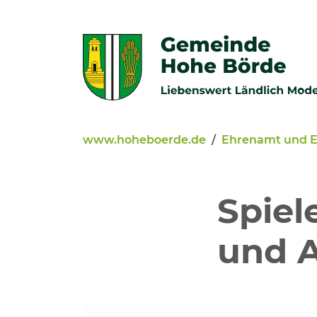
Zur Navigation springen
Zum Inhalt springen
www.hoheboerde.de
Ehrenamt und 
Veröffentlichungen
Bürgerservice - Onlinediens
Spiel
Neuigkeiten
und A
Kommunalpolitik