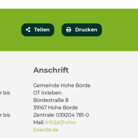
Teilen
Drucken
Anschrift
Gemeinde Hohe Börde
r bis
OT Irxleben
Bördestraße 8
39167 Hohe Börde
r bis
Zentrale: 039204 781-0
Mail:
info[at]hohe-
boerde.de