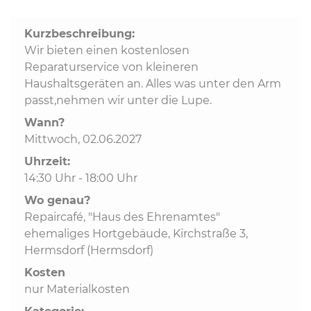
Kurzbeschreibung:
Kommunalpolitik
Wir bieten einen kostenlosen
Reparaturservice von kleineren
Bildung und Soziales
Haushaltsgeräten an. Alles was unter den Arm
passt,nehmen wir unter die Lupe.
Wirtschaft, Bauen, Verkehr
Wann?
Mittwoch, 02.06.2027
Uhrzeit:
Tourismus, Freizeit, Dorfleben
14:30 Uhr - 18:00 Uhr
Wo genau?
Ehrenamt und Engagement
Repaircafé, "Haus des Ehrenamtes"
ehemaliges Hortgebäude, Kirchstraße 3,
Hermsdorf (Hermsdorf)
Kosten
nur Materialkosten