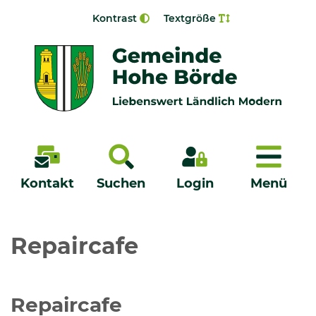
Zur Navigation springen
Zum Inhalt springen
Kontrast
Textgröße
Menü
Kontakt
Suchen
Login
Menü
Veröffentlichungen
Repaircafe
Bürgerservice - Onlinedienste
Repaircafe
Neuigkeiten