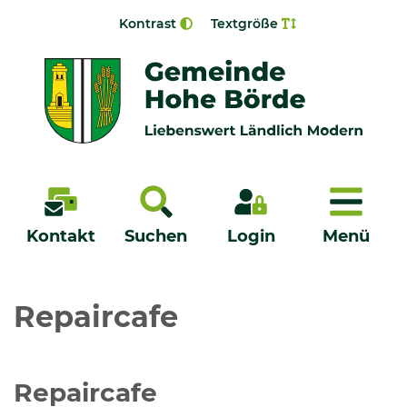
Zur Navigation springen
Zum Inhalt springen
Kontrast
Textgröße
Menü
Kontakt
Suchen
Login
Menü
Veröffentlichungen
Repaircafe
Bürgerservice - Onlinedienste
Repaircafe
Neuigkeiten