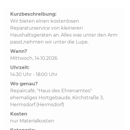
Kurzbeschreibung:
Kommunalpolitik
Wir bieten einen kostenlosen
Reparaturservice von kleineren
Bildung und Soziales
Haushaltsgeräten an. Alles was unter den Arm
passt,nehmen wir unter die Lupe.
Wirtschaft, Bauen, Verkehr
Wann?
Mittwoch, 14.10.2026
Uhrzeit:
Tourismus, Freizeit, Dorfleben
14:30 Uhr - 18:00 Uhr
Wo genau?
Ehrenamt und Engagement
Repaircafé, "Haus des Ehrenamtes"
ehemaliges Hortgebäude, Kirchstraße 3,
Hermsdorf (Hermsdorf)
Kosten
nur Materialkosten