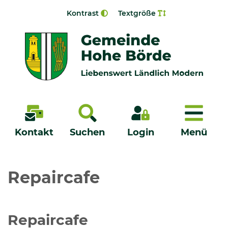
Zur Navigation springen
Zum Inhalt springen
Kontrast
Textgröße
Menü
Kontakt
Suchen
Login
Menü
Veröffentlichungen
Repaircafe
Bürgerservice - Onlinedienste
Repaircafe
Neuigkeiten