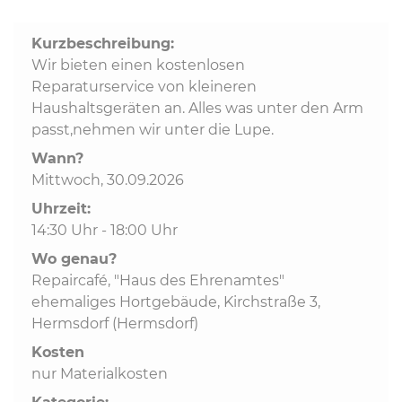
Kurzbeschreibung:
Kommunalpolitik
Wir bieten einen kostenlosen
Reparaturservice von kleineren
Bildung und Soziales
Haushaltsgeräten an. Alles was unter den Arm
passt,nehmen wir unter die Lupe.
Wirtschaft, Bauen, Verkehr
Wann?
Mittwoch, 30.09.2026
Uhrzeit:
Tourismus, Freizeit, Dorfleben
14:30 Uhr - 18:00 Uhr
Wo genau?
Ehrenamt und Engagement
Repaircafé, "Haus des Ehrenamtes"
ehemaliges Hortgebäude, Kirchstraße 3,
Hermsdorf (Hermsdorf)
Kosten
nur Materialkosten