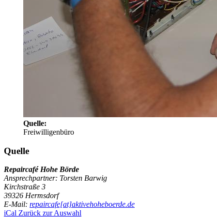
Quelle:
Freiwilligenbüro
Quelle
Repaircafé Hohe Börde
Ansprechpartner:
Torsten Barwig
Kirchstraße 3
39326 Hermsdorf
E-Mail:
repaircafe[at]aktivehoheboerde.de
iCal
Zurück zur Auswahl