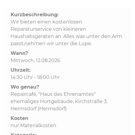
Kurzbeschreibung:
Kommunalpolitik
Wir bieten einen kostenlosen
Reparaturservice von kleineren
Bildung und Soziales
Haushaltsgeräten an. Alles was unter den Arm
passt,nehmen wir unter die Lupe.
Wirtschaft, Bauen, Verkehr
Wann?
Mittwoch, 12.08.2026
Uhrzeit:
Tourismus, Freizeit, Dorfleben
14:30 Uhr - 18:00 Uhr
Wo genau?
Ehrenamt und Engagement
Repaircafé, "Haus des Ehrenamtes"
ehemaliges Hortgebäude, Kirchstraße 3,
Hermsdorf (Hermsdorf)
Kosten
nur Materialkosten