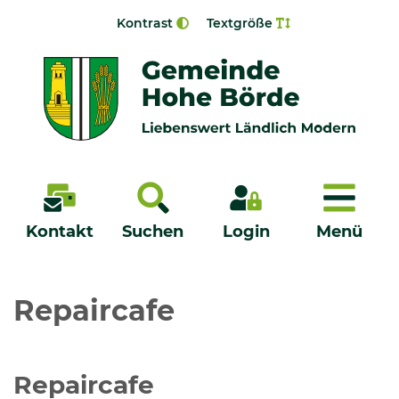
Zur Navigation springen
Zum Inhalt springen
Kontrast
Textgröße
Menü
Kontakt
Suchen
Login
Menü
Veröffentlichungen
Repaircafe
Bürgerservice - Onlinedienste
Repaircafe
Neuigkeiten