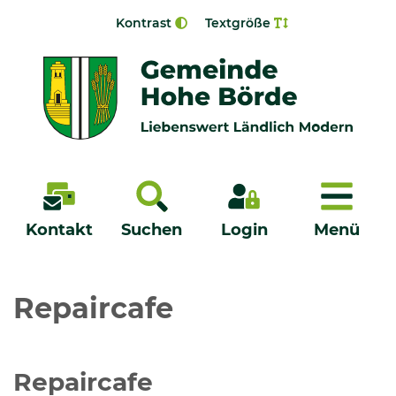
Zur Navigation springen
Zum Inhalt springen
Kontrast
Textgröße
Menü
Kontakt
Suchen
Login
Menü
Veröffentlichungen
Repaircafe
Bürgerservice - Onlinedienste
Repaircafe
Neuigkeiten