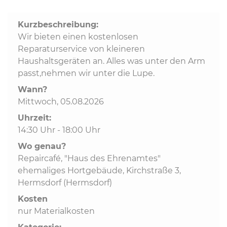
Kurzbeschreibung:
Kommunalpolitik
Wir bieten einen kostenlosen
Reparaturservice von kleineren
Bildung und Soziales
Haushaltsgeräten an. Alles was unter den Arm
passt,nehmen wir unter die Lupe.
Wirtschaft, Bauen, Verkehr
Wann?
Mittwoch, 05.08.2026
Uhrzeit:
Tourismus, Freizeit, Dorfleben
14:30 Uhr - 18:00 Uhr
Wo genau?
Ehrenamt und Engagement
Repaircafé, "Haus des Ehrenamtes"
ehemaliges Hortgebäude, Kirchstraße 3,
Hermsdorf (Hermsdorf)
Kosten
nur Materialkosten