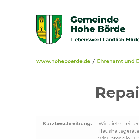
Zur Navigation springen
Zum Inhalt springen
www.hoheboerde.de
Ehrenamt und 
Veröffentlichungen
Bürgerservice - Onlinediens
Repai
Neuigkeiten
Kommunalpolitik
Kurzbeschreibung:
Wir bieten eine
Haushaltsgeräte
wir unter die Lu