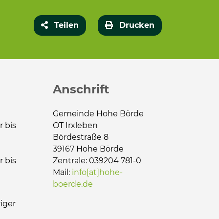
Teilen
Drucken
Anschrift
Gemeinde Hohe Börde
r bis
OT Irxleben
Bördestraße 8
39167 Hohe Börde
r bis
Zentrale: 039204 781-0
Mail:
info[at]hohe-
boerde.de
iger