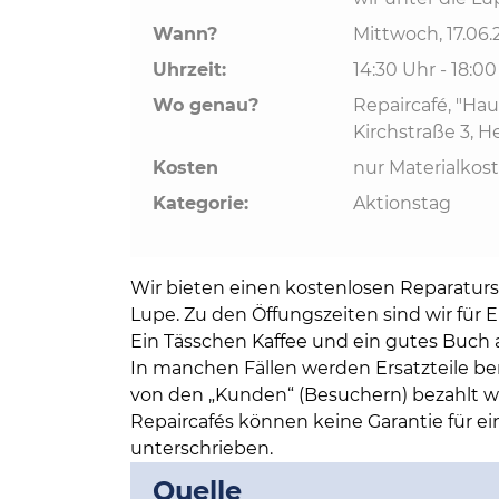
Bildung und Soziales
Wann?
Mittwoch, 17.06
Wirtschaft, Bauen, Verkehr
Uhrzeit:
14:30 Uhr - 18:0
Wo genau?
Repaircafé, "Ha
Kirchstraße 3, 
Tourismus, Freizeit, Dorfleb
Kosten
nur Materialkos
Ehrenamt und Engagement
Kategorie:
Aktionstag
Wir bieten einen kostenlosen Reparaturs
Lupe. Zu den Öffungszeiten sind wir für 
Ein Tässchen Kaffee und ein gutes Buch 
In manchen Fällen werden Ersatzteile be
von den „Kunden“ (Besuchern) bezahlt w
Repaircafés können keine Garantie für e
unterschrieben.
Quelle