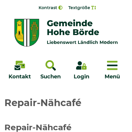
Zur Navigation springen
Zum Inhalt springen
Kontrast
Textgröße
Menü
Kontakt
Suchen
Login
Menü
Veröffentlichungen
Repair-Nähcafé
Bürgerservice - Onlinedienste
Repair-Nähcafé
Neuigkeiten