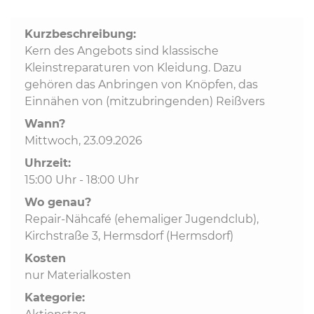
Kurzbeschreibung:
Kommunalpolitik
Kern des Angebots sind klassische
Kleinstreparaturen von Kleidung. Dazu
Bildung und Soziales
gehören das Anbringen von Knöpfen, das
Einnähen von (mitzubringenden) Reißvers
Wirtschaft, Bauen, Verkehr
Wann?
Mittwoch, 23.09.2026
Uhrzeit:
Tourismus, Freizeit, Dorfleben
15:00 Uhr - 18:00 Uhr
Wo genau?
Ehrenamt und Engagement
Repair-Nähcafé (ehemaliger Jugendclub),
Kirchstraße 3, Hermsdorf (Hermsdorf)
Kosten
nur Materialkosten
Kategorie: