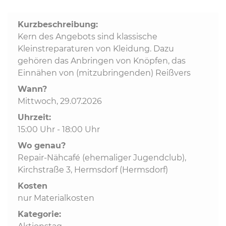
Kurzbeschreibung:
Kommunalpolitik
Kern des Angebots sind klassische
Kleinstreparaturen von Kleidung. Dazu
Bildung und Soziales
gehören das Anbringen von Knöpfen, das
Einnähen von (mitzubringenden) Reißvers
Wirtschaft, Bauen, Verkehr
Wann?
Mittwoch, 29.07.2026
Uhrzeit:
Tourismus, Freizeit, Dorfleben
15:00 Uhr - 18:00 Uhr
Wo genau?
Ehrenamt und Engagement
Repair-Nähcafé (ehemaliger Jugendclub),
Kirchstraße 3, Hermsdorf (Hermsdorf)
Kosten
nur Materialkosten
Kategorie: