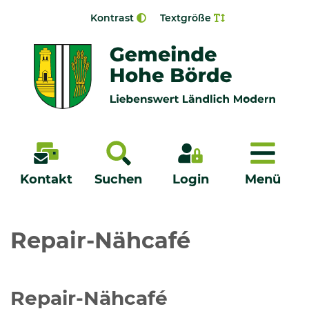
Zur Navigation springen
Zum Inhalt springen
Kontrast
Textgröße
Menü
Kontakt
Suchen
Login
Menü
Veröffentlichungen
Repair-Nähcafé
Bürgerservice - Onlinedienste
Repair-Nähcafé
Neuigkeiten