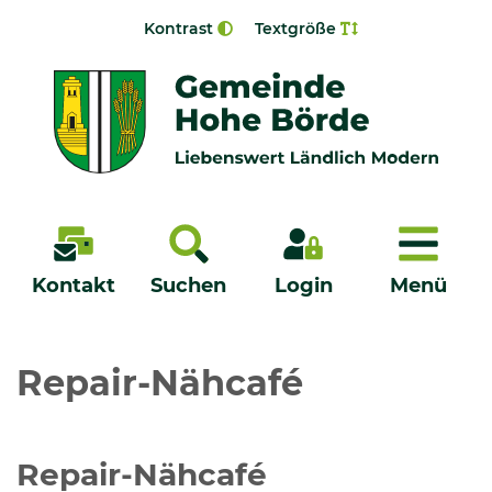
Zur Navigation springen
Zum Inhalt springen
Kontrast
Textgröße
Menü
Kontakt
Suchen
Login
Menü
Veröffentlichungen
Repair-Nähcafé
Bürgerservice - Onlinedienste
Repair-Nähcafé
Neuigkeiten