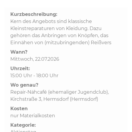
Kurzbeschreibung:
Kommunalpolitik
Kern des Angebots sind klassische
Kleinstreparaturen von Kleidung. Dazu
Bildung und Soziales
gehören das Anbringen von Knöpfen, das
Einnähen von (mitzubringenden) Reißvers
Wirtschaft, Bauen, Verkehr
Wann?
Mittwoch, 22.07.2026
Uhrzeit:
Tourismus, Freizeit, Dorfleben
15:00 Uhr - 18:00 Uhr
Wo genau?
Ehrenamt und Engagement
Repair-Nähcafé (ehemaliger Jugendclub),
Kirchstraße 3, Hermsdorf (Hermsdorf)
Kosten
nur Materialkosten
Kategorie: