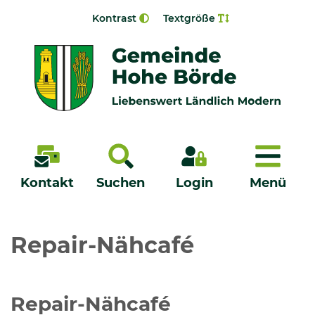
Zur Navigation springen
Zum Inhalt springen
Kontrast
Textgröße
Menü
Kontakt
Suchen
Login
Menü
Veröffentlichungen
Repair-Nähcafé
Bürgerservice - Onlinedienste
Repair-Nähcafé
Neuigkeiten