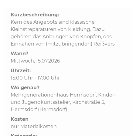
Kurzbeschreibung:
Kommunalpolitik
Kern des Angebots sind klassische
Kleinstreparaturen von Kleidung. Dazu
Bildung und Soziales
gehören das Anbringen von Knöpfen, das
Einnähen von (mitzubringenden) Reißvers
Wirtschaft, Bauen, Verkehr
Wann?
Mittwoch, 15.07.2026
Uhrzeit:
Tourismus, Freizeit, Dorfleben
15:00 Uhr - 17:00 Uhr
Wo genau?
Ehrenamt und Engagement
Mehrgenerationenhaus Hermsdorf, Kinder-
und Jugendkuntsatelier, Kirchstraße 5,
Hermsdorf (Hermsdorf)
Kosten
nur Materialkosten