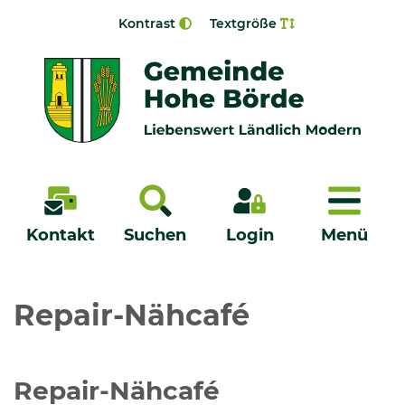
Zur Navigation springen
Zum Inhalt springen
Kontrast
Textgröße
Menü
Kontakt
Suchen
Login
Menü
Veröffentlichungen
Repair-Nähcafé
Bürgerservice - Onlinedienste
Repair-Nähcafé
Neuigkeiten