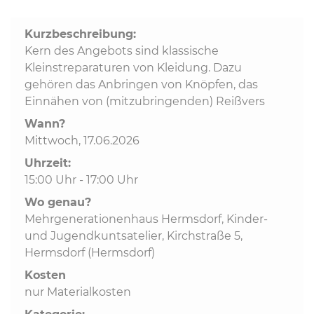
Kurzbeschreibung:
Kommunalpolitik
Kern des Angebots sind klassische
Kleinstreparaturen von Kleidung. Dazu
Bildung und Soziales
gehören das Anbringen von Knöpfen, das
Einnähen von (mitzubringenden) Reißvers
Wirtschaft, Bauen, Verkehr
Wann?
Mittwoch, 17.06.2026
Uhrzeit:
Tourismus, Freizeit, Dorfleben
15:00 Uhr - 17:00 Uhr
Wo genau?
Ehrenamt und Engagement
Mehrgenerationenhaus Hermsdorf, Kinder-
und Jugendkuntsatelier, Kirchstraße 5,
Hermsdorf (Hermsdorf)
Kosten
nur Materialkosten